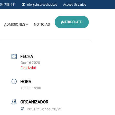
954 788 441
info@cbspreschool.eu
Acceso Usuarios
¡MATRICÚLATE!
ADMISIONES
NOTICIAS
FECHA
Oct 16 2020
Finalizdo!
HORA
18:00 - 19:00
ORGANIZADOR
CBS Pre-School 20/21