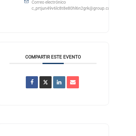
Correo electrónico
c_prtjun49v6lc8t8e80hl6n2grk@group.calendar.googl
COMPARTIR ESTE EVENTO