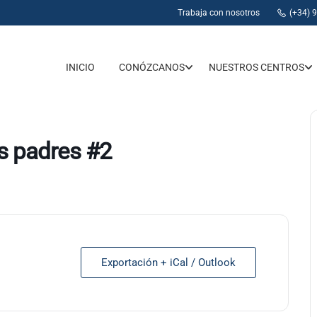
Trabaja con nosotros
(+34) 
INICIO
CONÓZCANOS
NUESTROS CENTROS
os padres #2
Exportación + iCal / Outlook