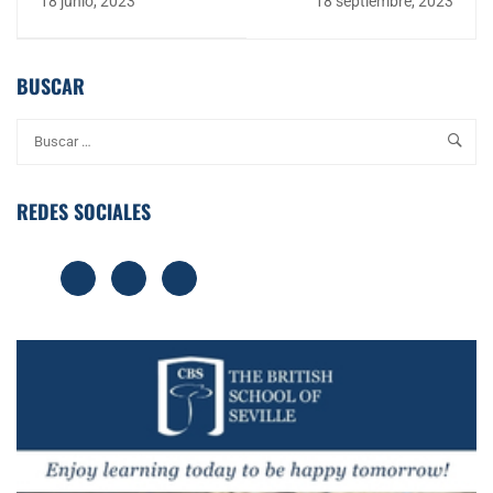
18 junio, 2023
18 septiembre, 2023
un centro infantil de
de los alumnos
calidad: El camino hacia
un futuro brillante
BUSCAR
REDES SOCIALES